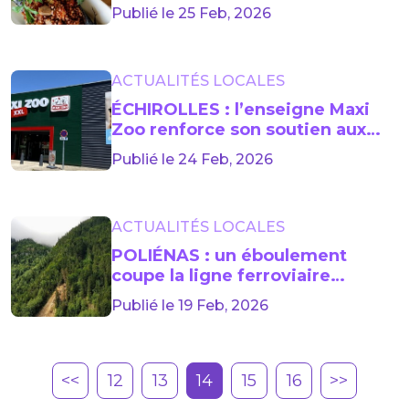
Citron – Romarin (4 personnes)
Publié le 25 Feb, 2026
ACTUALITÉS LOCALES
ÉCHIROLLES : l’enseigne Maxi
Zoo renforce son soutien aux
refuges animaliers
Publié le 24 Feb, 2026
ACTUALITÉS LOCALES
POLIÉNAS : un éboulement
coupe la ligne ferroviaire
Valence–Grenoble, la reprise
Publié le 19 Feb, 2026
espérée à la mi-mars
<<
12
13
14
15
16
>>