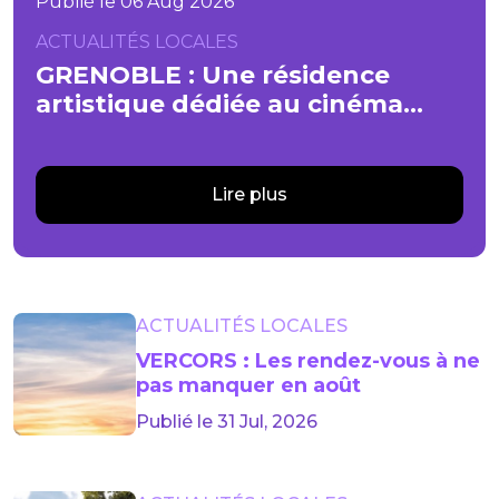
Publié le 06 Aug 2026
ACTUALITÉS LOCALES
GRENOBLE : Une résidence
artistique dédiée au cinéma
lancée jusqu’en 2029
Lire plus
ACTUALITÉS LOCALES
VERCORS : Les rendez-vous à ne
pas manquer en août
Publié le 31 Jul, 2026