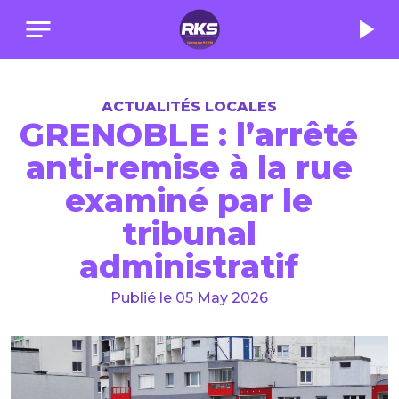
notes
play_arrow
ACTUALITÉS LOCALES
GRENOBLE : l’arrêté
anti-remise à la rue
examiné par le
tribunal
administratif
Publié le 05 May 2026