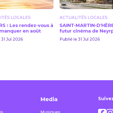
ITÉS LOCALES
ACTUALITÉS LOCALES
S : Les rendez-vous à
SAINT-MARTIN-D'HÈRE
 manquer en août
futur cinéma de Neyr
dévoile sa façade
 31 Jul 2026
Publié le 31 Jul 2026
Suivez
Media
és
Musiques