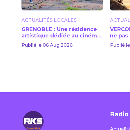
ACTUALITÉS LOCALES
ACTUAL
GRENOBLE : Une résidence
VERCOR
artistique dédiée au cinéma
ne pas
lancée jusqu’en 2029
Publié le 06 Aug 2026
Publié le
Radio
Actualit