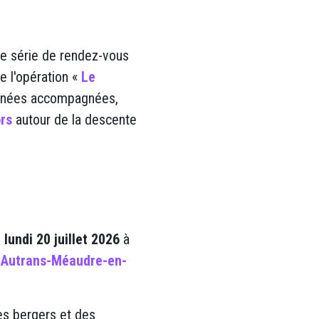
ne série de rendez-vous
e l'opération «
Le
données accompagnées,
rs
autour de la descente
e
lundi
20 juillet 2026
à
à
Autrans-Méaudre-en-
es bergers et des