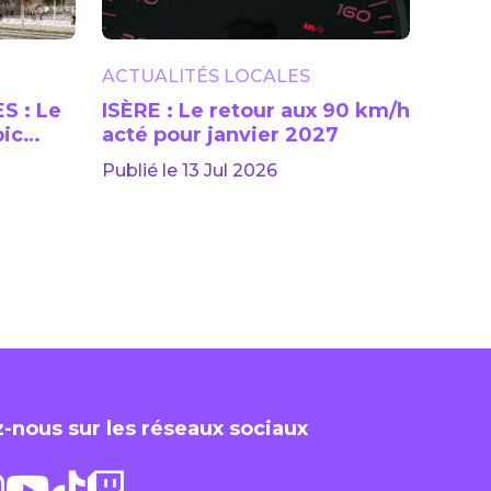
ACTUALITÉS LOCALES
S : Le
ISÈRE : Le retour aux 90 km/h
pic
acté pour janvier 2027
Publié le 13 Jul 2026
-nous sur les réseaux sociaux