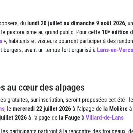
oposera, du
lundi
20 juillet au dimanche 9 août 2026
, u
r le pastoralisme au grand public. Pour cette
10ᵉ édition
d
s
», habitants et visiteurs pourront participer à des ran
t bergers, avant un temps fort organisé à
Lans-en-Verco
es au cœur des alpages
s gratuites, sur inscription, seront proposées cet été : l
ns
, le
mercredi
22 juillet 2026
à l'alpage de
la Molière
juillet 2026
à l'alpage de
la Fauge
à
Villard-de-Lans
.
es participants partiront à la rencontre des troupeaux, d