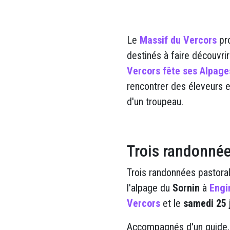
Le
Massif du Vercors
pr
destinés à faire découvri
Vercors fête ses Alpage
rencontrer des éleveurs e
d'un troupeau.
Trois randonné
Trois randonnées pastorale
l'alpage du
Sornin
à
Engi
Vercors
et le
samedi
25 
Accompagnés d'un guide, l