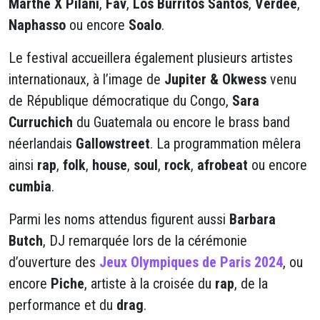
Marthe X Pilani
,
Fav
,
Los Burritos Santos
,
Verdee
,
Naphasso
ou encore
Soalo
.
Le festival accueillera également plusieurs artistes
internationaux, à l’image de
Jupiter & Okwess
venu
de République démocratique du Congo,
Sara
Curruchich
du Guatemala ou encore le brass band
néerlandais
Gallowstreet
. La programmation mêlera
ainsi
rap
,
folk
,
house
,
soul
,
rock
,
afrobeat
ou encore
cumbia
.
Parmi les noms attendus figurent aussi
Barbara
Butch
, DJ remarquée lors de la cérémonie
d’ouverture des
Jeux Olympiques de Paris 2024
, ou
encore
Piche
, artiste à la croisée du
rap
, de la
performance et du
drag
.