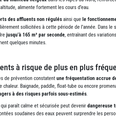
ltitude, alimente fortement les cours d'eau.
rts des affluents non régulés
ainsi que
le fonctionneme
ulièrement sollicitées à cette période de l'année. Dans le 
dre
jusqu'à 165 m³ par seconde
, entraînant des variatio
ement quelques minutes.
ts à risque de plus en plus fréqu
es de prévention constatent
une fréquentation accrue d
e chaleur. Baignade, paddle, float-tube ou encore promen
agers à des risques parfois sous-estimés
.
qui paraît calme et sécurisée peut devenir
dangereuse t
montées soudaines des eaux peuvent surprendre les person