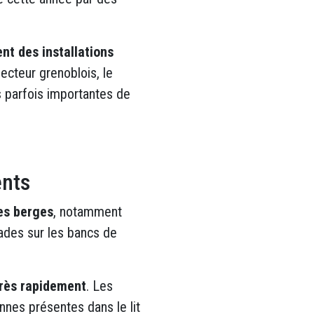
nt des installations
secteur grenoblois, le
ns parfois importantes de
ents
es berges
, notamment
ades sur les bancs de
rès rapidement
. Les
nes présentes dans le lit