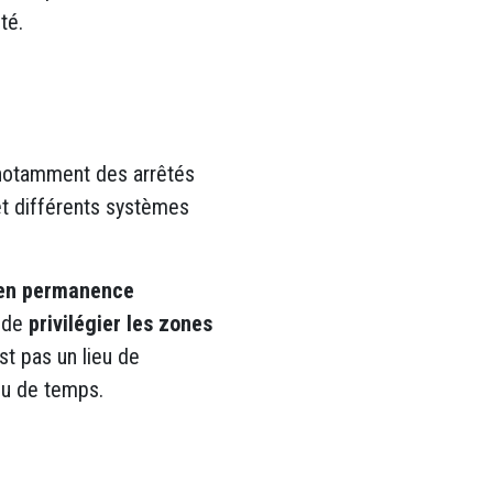
té.
e, notamment des arrêtés
et différents systèmes
r en permanence
 de
privilégier les zones
est pas un lieu de
eu de temps.